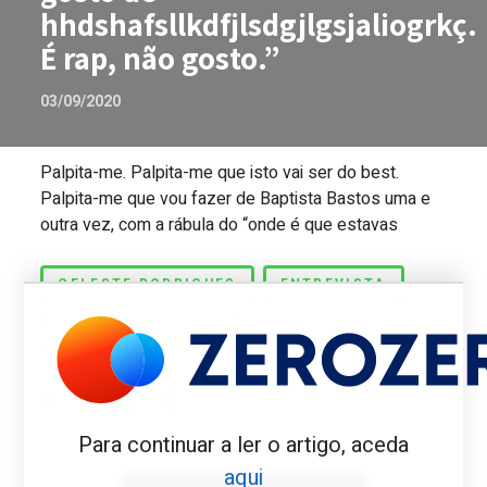
hhdshafsllkdfjlsdgjlgsjaliogrkç.
É rap, não gosto.”
03/09/2020
Palpita-me. Palpita-me que isto vai ser do best.
Celeste Rodrigues. “Só não gosto de hhds
Palpita-me que vou fazer de Baptista Bastos uma e
outra vez, com a rábula do “onde é que estavas
CELESTE RODRIGUES
ENTREVISTA
YOU TALKIN TO ME
Para continuar a ler o artigo, aceda
Benfica 1982-83
aqui