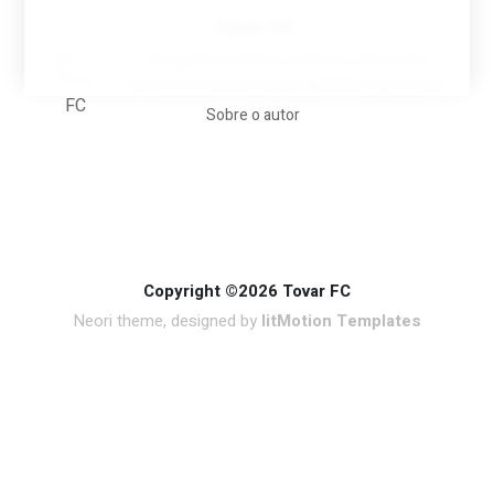
Tovar FC
A biografia em filmes, reclames, achincalhos
desportivos e pratos aaaaarghhhhhhh-nunca-mais
Sobre o autor
Copyright ©2026 Tovar FC
Neori theme, designed by
litMotion Templates