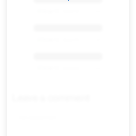
Tovar FC
01/01/2026
Benfica 1983-84
Tovar FC
01/01/2026
Benfica 1986-87
Tovar FC
01/01/2026
Leave a comment