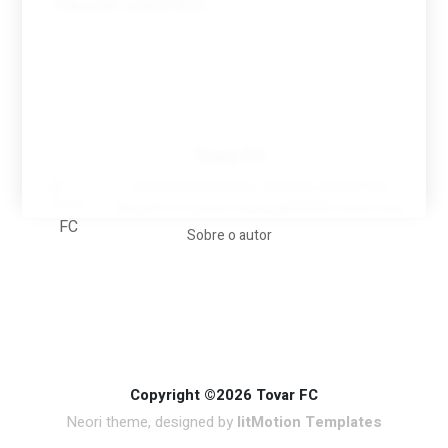
Tovar FC
A biografia em filmes, reclames, achincalhos
desportivos e pratos aaaaarghhhhhhh-nunca-mais
Sobre o autor
Copyright ©2026 Tovar FC
Neori theme, designed by
litMotion Templates