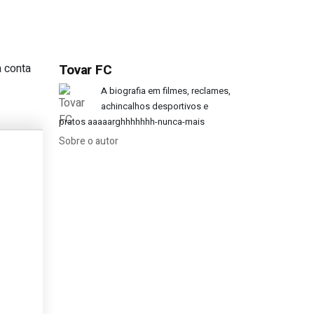
a conta
Tovar FC
 Portugal para as provas da UEFA?
A biografia em filmes, reclames,
achincalhos desportivos e
pratos aaaaarghhhhhhh-nunca-mais
Sobre o autor