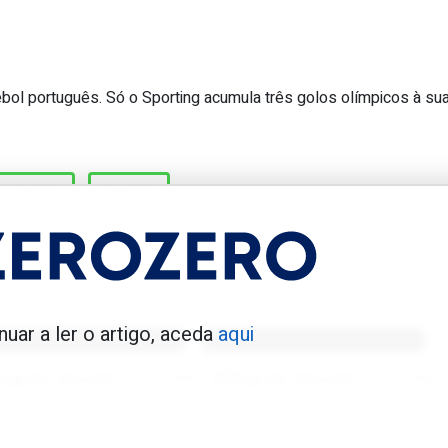
ebol português. Só o Sporting acumula três golos olímpicos à su
ca o único golo de canto directo em
UEFA
VADO
enfica 1983-84
Benfica 1986-87
nuar a ler o artigo, aceda
aqui
Tovar FC
01/01/2026
Tovar FC
01/01/2026