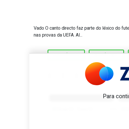
Vado O canto directo faz parte do léxico do fut
Great Scott #401: Quem mar
nas provas da UEFA. Al...
ANTUÉRPIA
MARÍTIMO
Benfica 1982-83
B
Para conti
Tovar FC
01/01/2026