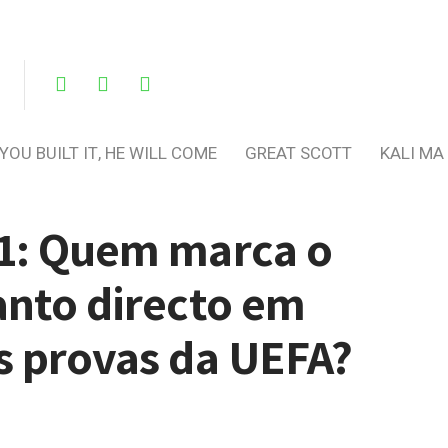
 YOU BUILT IT, HE WILL COME
GREAT SCOTT
KALI MA
01: Quem marca o
anto directo em
s provas da UEFA?