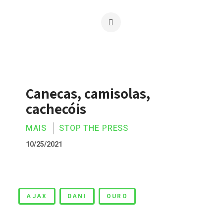
Canecas, camisolas,
cachecóis
MAIS
STOP THE PRESS
10/25/2021
Canecas, camisolas, cachecóis
AJAX
DANI
OURO