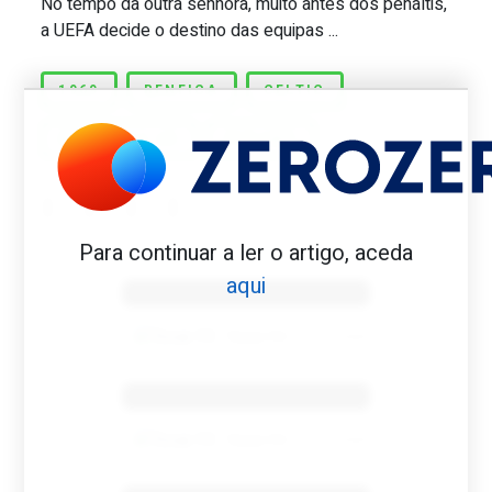
No tempo da outra senhora, muito antes dos penáltis,
a UEFA decide o destino das equipas ...
1969
BENFICA
CELTIC
MOEDA AO AR
PANAMÁ
Para continuar a ler o artigo, aceda
Benfica 1982-83
aqui
Tovar FC
01/01/2026
Benfica 1983-84
Tovar FC
01/01/2026
Benfica 1986-87