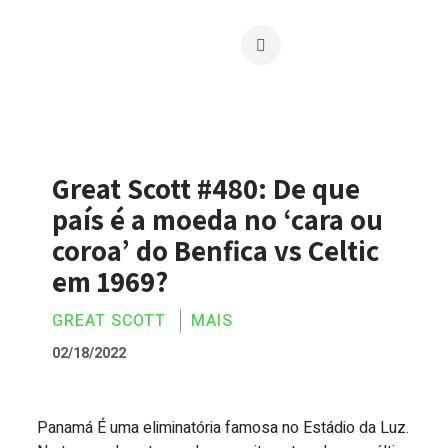
Great Scott #480: De que
país é a moeda no ‘cara ou
coroa’ do Benfica vs Celtic
em 1969?
GREAT SCOTT
MAIS
02/18/2022
Panamá É uma eliminatória famosa no Estádio da Luz.
Great Scott #480: De que país é a moeda