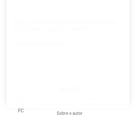
Guardar o meu nome, email e site neste navegador
para a próxima vez que eu comentar.
Tovar FC
A biografia em filmes, reclames, achincalhos
desportivos e pratos aaaaarghhhhhhh-nunca-mais
Sobre o autor