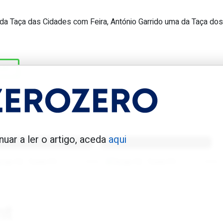
a Taça das Cidades com Feira, António Garrido uma da Taça dos
itro nas finais dos 4 Grand Slam?
AM
enfica 1983-84
Benfica 1986-87
nuar a ler o artigo, aceda
aqui
Tovar FC
01/01/2026
Tovar FC
01/01/2026
nt