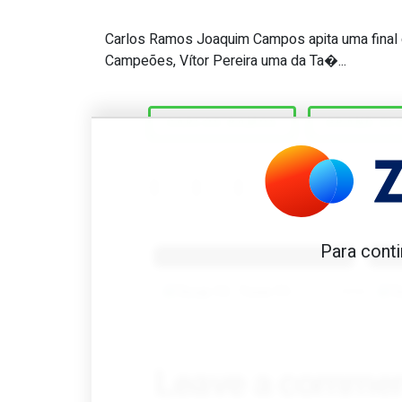
Carlos Ramos Joaquim Campos apita uma final d
Great Scott #632: Único árb
Campeões, Vítor Pereira uma da Ta�...
CARLOS RAMOS
GRAND SL
Benfica 1982-83
B
Para conti
Tovar FC
01/01/2026
Leave a comme