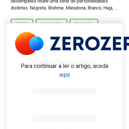
desempates reúne uma série de personalidades
distintas. Negrete, Brehme, Maradona, Branco, Hagi, ...
BERTI
CANHOTO
PENÁLTI
Benfica 1982-83
Para continuar a ler o artigo, aceda
aqui
Tovar FC
01/01/2026
Benfica 1983-84
Tovar FC
01/01/2026
Benfica 1986-87