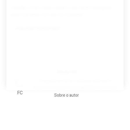
Guardar o meu nome, email e site neste navegador
para a próxima vez que eu comentar.
Tovar FC
A biografia em filmes, reclames, achincalhos
desportivos e pratos aaaaarghhhhhhh-nunca-mais
Sobre o autor