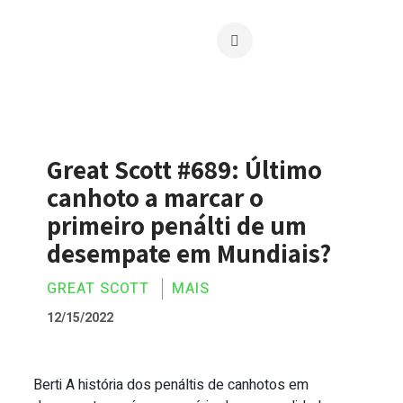
Great Scott #689: Último
canhoto a marcar o
primeiro penálti de um
desempate em Mundiais?
GREAT SCOTT
MAIS
12/15/2022
Berti A história dos penáltis de canhotos em
Great Scott #689: Último canhoto a ma