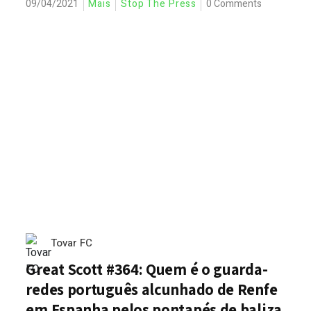
09/04/2021
Mais
Stop The Press
0 Comments
Tovar FC
Great Scott #364: Quem é o guarda-
redes português alcunhado de Renfe
em Espanha pelos pontapés de baliza