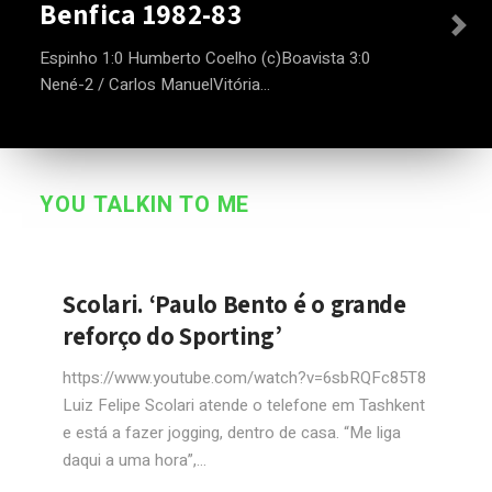
Benfica 1982-83
Espinho 1:0 Humberto Coelho (c)Boavista 3:0
Nené-2 / Carlos ManuelVitória...
YOU TALKIN TO ME
Scolari. ‘Paulo Bento é o grande
reforço do Sporting’
https://www.youtube.com/watch?v=6sbRQFc85T8
Luiz Felipe Scolari atende o telefone em Tashkent
e está a fazer jogging, dentro de casa. “Me liga
daqui a uma hora”,...