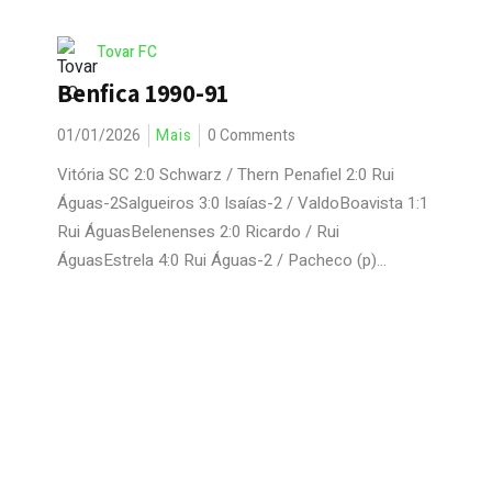
Tovar FC
Benfica 1990-91
01/01/2026
Mais
0 Comments
Vitória SC 2:0 Schwarz / Thern Penafiel 2:0 Rui
Águas-2Salgueiros 3:0 Isaías-2 / ValdoBoavista 1:1
Rui ÁguasBelenenses 2:0 Ricardo / Rui
ÁguasEstrela 4:0 Rui Águas-2 / Pacheco (p)...