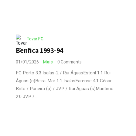
Tovar FC
Benfica 1993-94
01/01/2026
Mais
0 Comments
FC Porto 3:3 Isaías-2 / Rui ÁguasEstoril 1:1 Rui
Águas (c)Beira-Mar 1:1 IsaíasFarense 4:1 César
Brito / Paneira (p) / JVP / Rui Águas (s)Marítimo
2:0 JVP /...