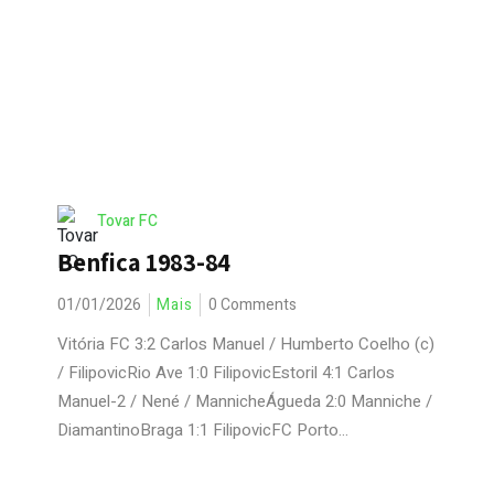
Tovar FC
Benfica 1983-84
01/01/2026
Mais
0 Comments
Vitória FC 3:2 Carlos Manuel / Humberto Coelho (c)
/ FilipovicRio Ave 1:0 FilipovicEstoril 4:1 Carlos
Manuel-2 / Nené / MannicheÁgueda 2:0 Manniche /
DiamantinoBraga 1:1 FilipovicFC Porto...