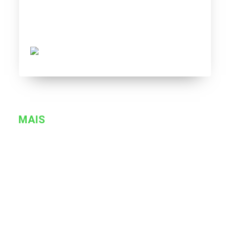
Holanda 2006 vs Celta 1999
Tovar FC
11/17/2020
MAIS