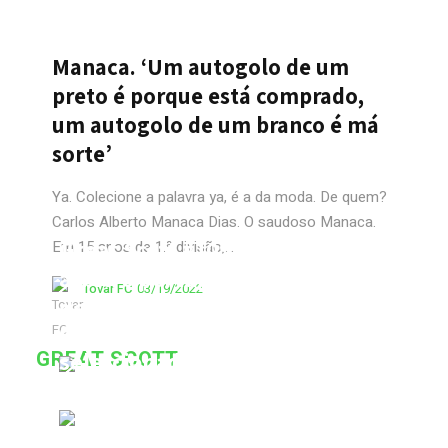
Manaca. ‘Um autogolo de um
preto é porque está comprado,
um autogolo de um branco é má
sorte’
Ya. Colecione a palavra ya, é a da moda. De quem?
Carlos Alberto Manaca Dias. O saudoso Manaca.
Great Scott #1093: Único
Em 15 anos de 1.ª divisão,...
árbitro português a apitar o
Tovar FC
03/19/2022
dérbi do Irão entre Persepolis e
Great Scott #1092: Único
Esteghlal?
GREAT SCOTT
seleccionador a ganhar três
Tovar FC
03/14/2025
Europeus seguidos sub23?
Tovar FC
03/13/2025