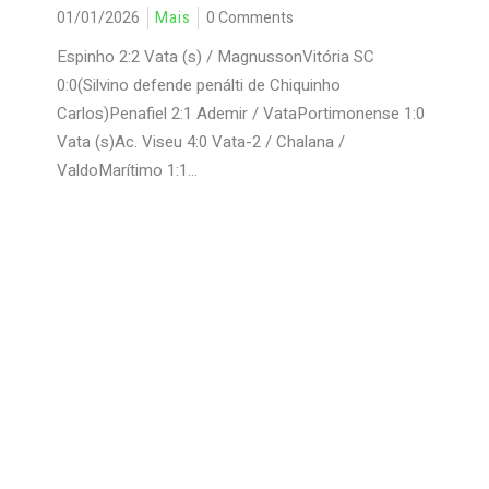
01/01/2026
Mais
0 Comments
Espinho 2:2 Vata (s) / MagnussonVitória SC
0:0(Silvino defende penálti de Chiquinho
Carlos)Penafiel 2:1 Ademir / VataPortimonense 1:0
Vata (s)Ac. Viseu 4:0 Vata-2 / Chalana /
ValdoMarítimo 1:1...