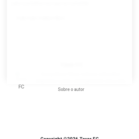
para a próxima vez que eu comentar.
Tovar FC
A biografia em filmes, reclames, achincalhos
desportivos e pratos aaaaarghhhhhhh-nunca-mais
Sobre o autor