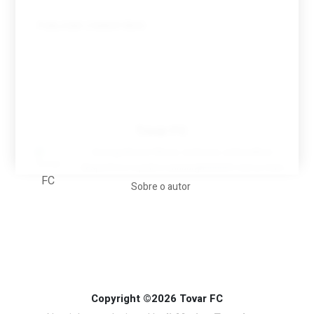
Tovar FC
A biografia em filmes, reclames, achincalhos
desportivos e pratos aaaaarghhhhhhh-nunca-mais
Sobre o autor
Copyright ©2026 Tovar FC