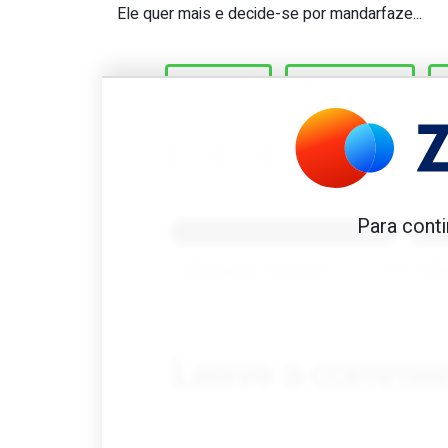
É um Ferrari Testarossa pre
Ele quer mais e decide-se por mandarfaze...
FERRARI
MARADONA
Benfica 1982-83
B
Para conti
Tovar FC
01/01/2026
Leave a comme