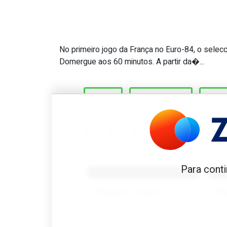
No primeiro jogo da França no Euro-84, o selecc
Domergue. ‘Os dois golos t
Domergue aos 60 minutos. A partir da�...
1984
DOMERGUE
FRA
Benfica 1982-83
B
Para conti
Tovar FC
01/01/2026