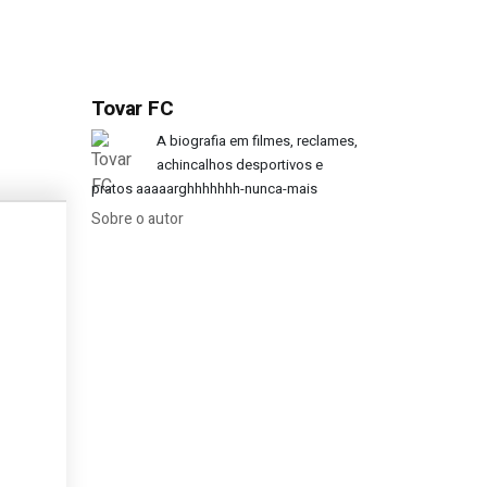
Tovar FC
to’
A biografia em filmes, reclames,
achincalhos desportivos e
pratos aaaaarghhhhhhh-nunca-mais
Sobre o autor