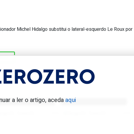
ionador Michel Hidalgo substitui o lateral-esquerdo Le Roux por
êm ainda mais mérito por ser ao Ben
NÇA
enfica 1983-84
Benfica 1986-87
nuar a ler o artigo, aceda
aqui
Tovar FC
01/01/2026
Tovar FC
01/01/2026