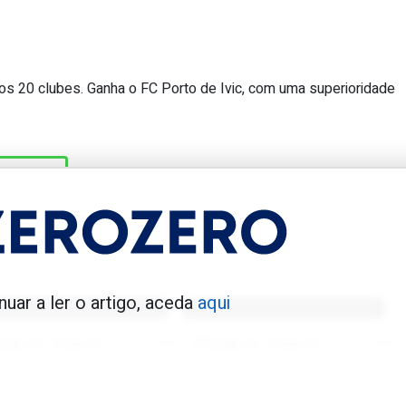
s 20 clubes. Ganha o FC Porto de Ivic, com uma superioridade
 clube da 1.ª divisão com melhor cont
LVERDE
enfica 1983-84
Benfica 1986-87
nuar a ler o artigo, aceda
aqui
Tovar FC
01/01/2026
Tovar FC
01/01/2026