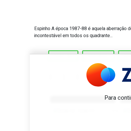
Espinho A época 1987-88 é aquela aberração do
Great Scott #441: Qual é o
incontestável em todos os quadrante...
1987-88
ESPINHO
SO
Benfica 1982-83
B
Para conti
Tovar FC
01/01/2026