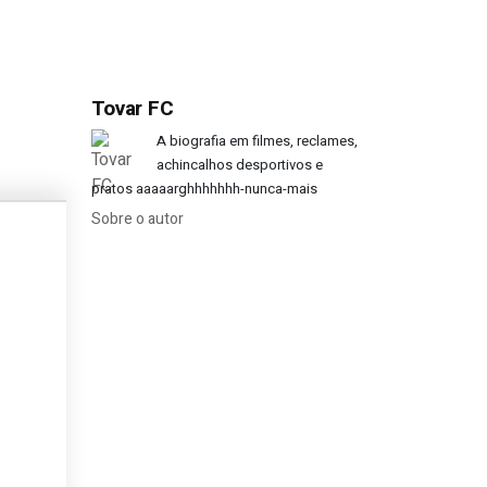
Tovar FC
rato de publicidade em 1987-88?
A biografia em filmes, reclames,
achincalhos desportivos e
pratos aaaaarghhhhhhh-nunca-mais
Sobre o autor