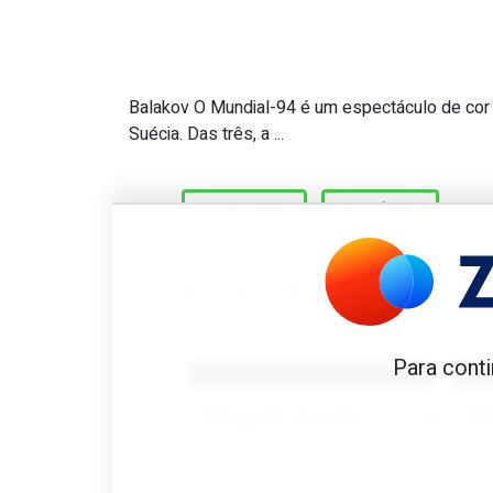
Balakov O Mundial-94 é um espectáculo de cor 
Great Scott #686: Único sp
Suécia. Das três, a ...
BALAKOV
PENÁLTI
Benfica 1982-83
B
Para conti
Tovar FC
01/01/2026