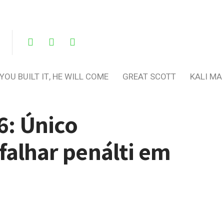
 YOU BUILT IT, HE WILL COME
GREAT SCOTT
KALI MA
6: Único
 falhar penálti em