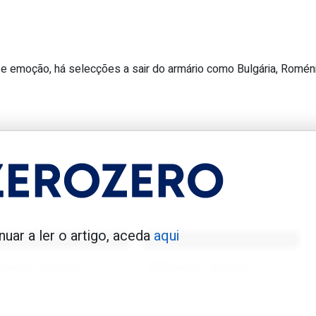
e emoção, há selecções a sair do armário como Bulgária, Romén
ortinguista a falhar penálti em Mundi
enfica 1983-84
Benfica 1986-87
nuar a ler o artigo, aceda
aqui
Tovar FC
01/01/2026
Tovar FC
01/01/2026