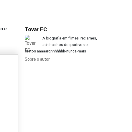
ia e
Tovar FC
ais?
A biografia em filmes, reclames,
achincalhos desportivos e
pratos aaaaarghhhhhhh-nunca-mais
Sobre o autor