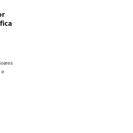
or
fica
 Soares
 e