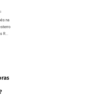
s
uês na
esterro
R....
oras
?