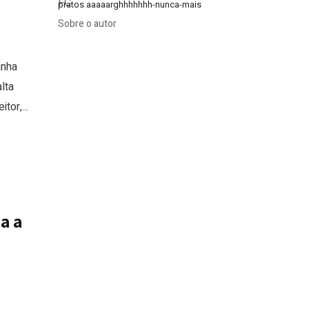
pratos aaaaarghhhhhhh-nunca-mais
Sobre o autor
anha
lta
tor,...
a a