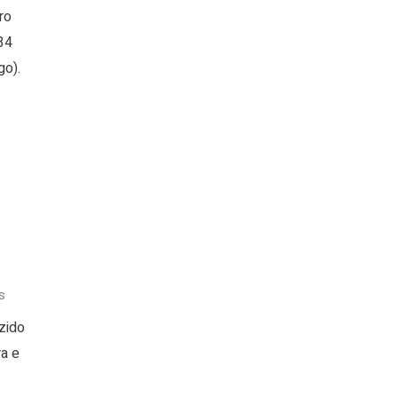
ro
34
go).
s
zido
ra e