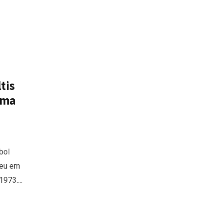
tis
oma
bol
peu em
973....