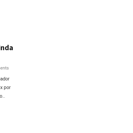
inda
ents
nador
ux por
...