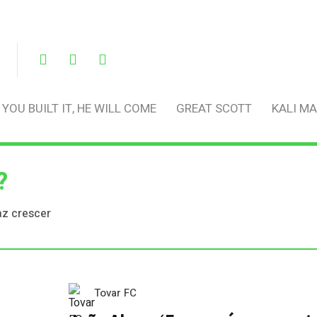
F YOU BUILT IT, HE WILL COME
GREAT SCOTT
KALI MA
?
az crescer
Tovar FC