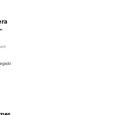
era
-
ent
regado
omes