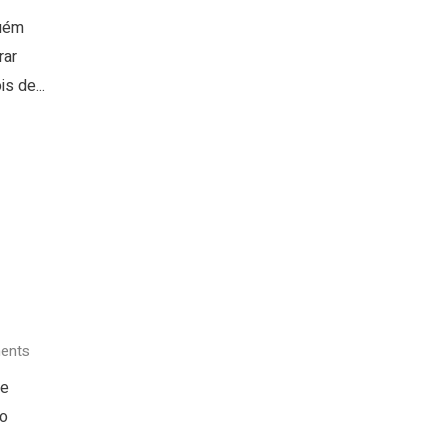
guém
rar
s de...
ents
de
 o