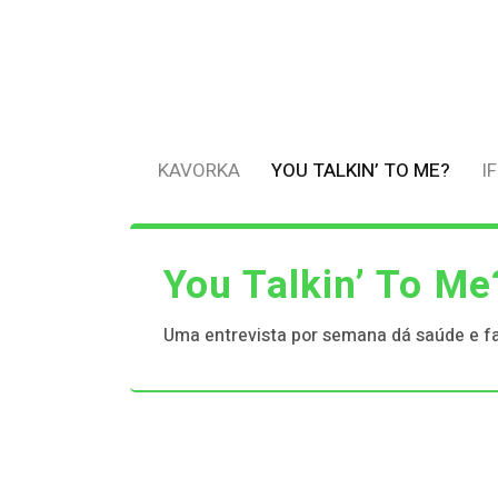
KAVORKA
YOU TALKIN’ TO ME?
I
You Talkin’ To Me
Uma entrevista por semana dá saúde e f