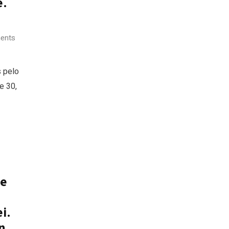
e.
ents
 pelo
e 30,
de
i.
n