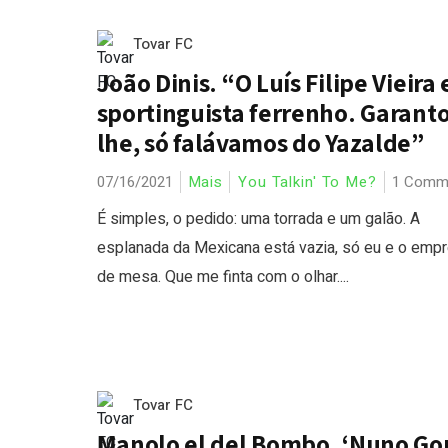
Tovar FC
João Dinis. “O Luís Filipe Vieira 
sportinguista ferrenho. Garanto
lhe, só falávamos do Yazalde”
07/16/2021
Mais
You Talkin' To Me?
1 Comm
É simples, o pedido: uma torrada e um galão. A
esplanada da Mexicana está vazia, só eu e o emp
de mesa. Que me finta com o olhar....
Tovar FC
Manolo el del Bombo. ‘Nuno G