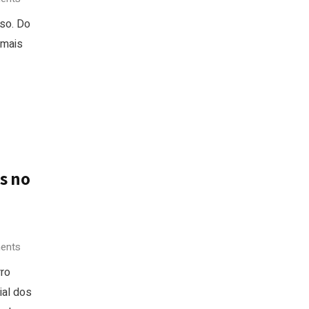
so. Do
 mais
s no
ents
rro
ial dos