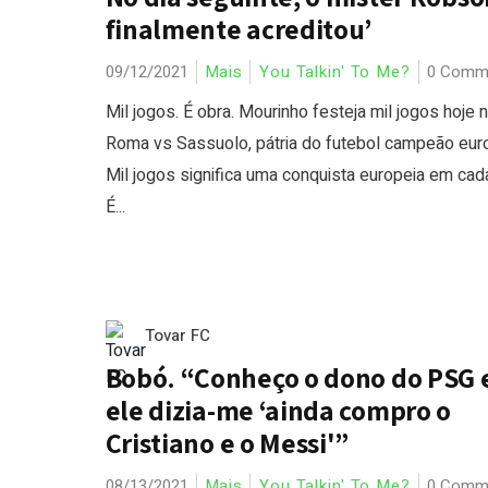
finalmente acreditou’
09/12/2021
Mais
You Talkin' To Me?
0 Comm
Mil jogos. É obra. Mourinho festeja mil jogos hoje 
Roma vs Sassuolo, pátria do futebol campeão eur
Mil jogos significa uma conquista europeia em cad
É...
Tovar FC
Bobó. “Conheço o dono do PSG 
ele dizia-me ‘ainda compro o
Cristiano e o Messi'”
08/13/2021
Mais
You Talkin' To Me?
0 Comm