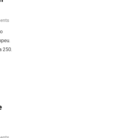
ents
no
opeu.
a 250.
e
ents