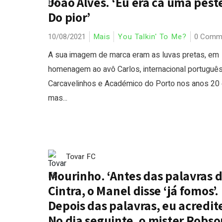
João Alves. ‘Eu era cá uma pest
Do pior’
10/08/2021
Mais
You Talkin' To Me?
0 Comm
A sua imagem de marca eram as luvas pretas, em
homenagem ao avô Carlos, internacional português
Carcavelinhos e Académico do Porto nos anos 20 
mas...
Tovar FC
Mourinho. ‘Antes das palavras 
Cintra, o Manel disse ‘já fomos’.
Depois das palavras, eu acredite
No dia seguinte, o mister Robso