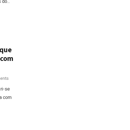
do...
 que
o com
ents
ri-se
ra com