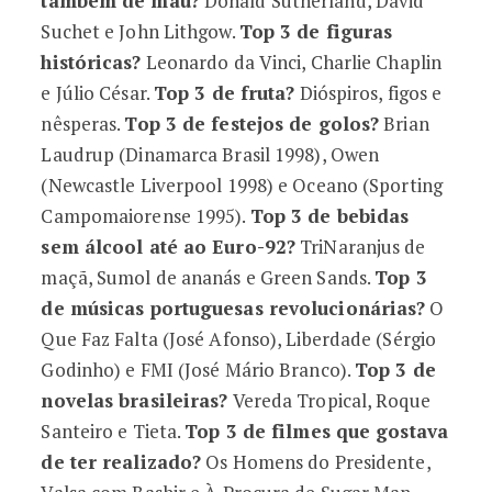
também de mau?
Donald Sutherland, David
Suchet e John Lithgow.
Top 3 de figuras
históricas?
Leonardo da Vinci, Charlie Chaplin
e Júlio César.
Top 3 de fruta?
Dióspiros, figos e
nêsperas.
Top 3 de festejos de golos?
Brian
Laudrup (Dinamarca Brasil 1998), Owen
(Newcastle Liverpool 1998) e Oceano (Sporting
Campomaiorense 1995).
Top 3 de bebidas
sem álcool até ao Euro-92?
TriNaranjus de
maçã, Sumol de ananás e Green Sands.
Top 3
de músicas portuguesas revolucionárias?
O
Que Faz Falta (José Afonso), Liberdade (Sérgio
Godinho) e FMI (José Mário Branco).
Top 3 de
novelas brasileiras?
Vereda Tropical, Roque
Santeiro e Tieta.
Top 3 de filmes que gostava
de ter realizado?
Os Homens do Presidente,