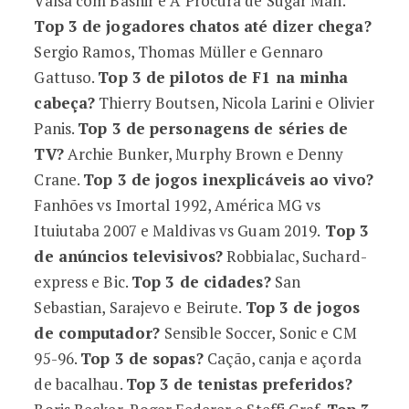
Valsa com Bashir e À Procura de Sugar Man.
Top 3 de jogadores chatos até dizer chega?
Sergio Ramos, Thomas Müller e Gennaro
Gattuso.
Top 3 de pilotos de F1 na minha
cabeça?
Thierry Boutsen, Nicola Larini e Olivier
Panis.
Top 3 de personagens de séries de
TV?
Archie Bunker, Murphy Brown e Denny
Crane.
Top 3 de jogos inexplicáveis ao vivo?
Fanhões vs Imortal 1992, América MG vs
Ituiutaba 2007 e Maldivas vs Guam 2019.
Top 3
de anúncios televisivos?
Robbialac, Suchard-
express e Bic.
Top 3 de cidades?
San
Sebastian, Sarajevo e Beirute.
Top 3 de jogos
de computador?
Sensible Soccer, Sonic e CM
95-96.
Top 3 de sopas?
Cação, canja e açorda
de bacalhau.
Top 3 de tenistas preferidos?