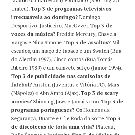
Madrid 0:3 Barcelona) e Ronaldo (Sporting 3:1
United).
Top 3 de programas televisivos
irrecusáveis ao domingo?
Domingo
Desportivo, Justiceiro, MacGyver.
Top 3 de
vozes da música?
Freddie Mercury, Chavela
Vargas e Nina Simone.
Top 3 de assaltos?
Mil
escudos, um maço de tabaco e um Swatch (Rua
do Alecrim 1997), Cinco contos (Rua Tomás
Ribeiro 1989) e um canivete suíço (Jamor 1994).
Top 3 de publicidade nas camisolas de
futebol?
Ariston (Juventus e Vitória FC), Mars
(Nápoles) e Abn Amro (Ajax).
Top 3 de scary
movies?
Shinning, Jaws e Jamaica Inn.
Top 3 de
programas portugueses?
Os Homens da
Segurança, Duarte e Cª e Roda da Sorte.
Top 3
de discotecas de toda uma vida?
Plateau,