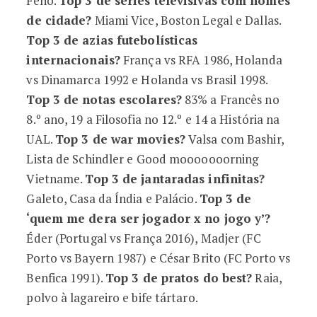
Feno.
Top 3 de séries televisivas com nomes
de cidade?
Miami Vice, Boston Legal e Dallas.
Top 3 de azias futebolísticas
internacionais?
França vs RFA 1986, Holanda
vs Dinamarca 1992 e Holanda vs Brasil 1998.
Top 3 de notas escolares?
83% a Francês no
8.º ano, 19 a Filosofia no 12.º e 14 a História na
UAL.
Top 3 de war movies?
Valsa com Bashir,
Lista de Schindler e Good mooooooorning
Vietname.
Top 3 de jantaradas infinitas?
Galeto, Casa da Índia e Palácio.
Top 3 de
‘quem me dera ser jogador x no jogo y’?
Éder (Portugal vs França 2016), Madjer (FC
Porto vs Bayern 1987) e César Brito (FC Porto vs
Benfica 1991).
Top 3 de pratos do best?
Raia,
polvo à lagareiro e bife tártaro.