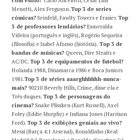
com estilo?
Carlo Ancelotti, César Luis
Menotti, Alex Ferguson.
Top 3 de series
cómicas?
Seinfeld, Fawlty Towers e Frasier.
Top
3 de professores lendários?
Esmeralda
Videira (português e inglês), Rogério Sequeira
(filosofia) e Isabel Afonso (história).
Top 3 de
bandas de músicas?
Queen, Dire Straits e
AC/DC.
Top 3 de equipamentos de futebol?
Holanda 1988, Dinamarca 1986 e Boca Juniors
1981.
Top 3 de séries aaarghhhhhh-nunca-
mais?
90210 Beverly Hills, Crime, disse ela e
Três duques.
Top 3 de personagens do
cinema?
Snake Plissken (Kurt Russell), Axel
Foley (Eddie Murphy) e Indiana Jones (Harrison
Ford).
Top 3 de exibições geniais ao vivo?
Messi (Barça 4:1 Arsenal), Ronaldinho (Real