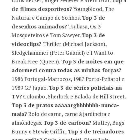
Boris Becker, Roger Federer e Steffi Graf.
Top 3
de filmes desportivos?
Youngblood, The
Natural e Campo de Sonhos.
Top 3 de
desenhos animados?
Tsubasa, Os 3
Mosqueteiros e Tom Sawyer.
Top 3 de
videoclips?
Thriller (Michael Jackson),
Sledgehammer (Peter Gabriel) e I Want to
Break Free (Queen).
Top 3 de noites em que
adormeci contra todas as minhas forças?
1986 Portugal-Marrocos, 1987 Porto-Peñarol e
1989 GP Japão.
Top 3 de séries policiais na
TV?
Colombo, Sherlock e Balada de Hill Street.
Top 3 de pratos aaaaarghhhhhhh-nunca-
mais?
Rolo de carne, carne à jardineira e
almôndegas.
Top 3 de cartoon?
Mutley, Bugs
Bunny e Stewie Griffin.
Top 3 de treinadores