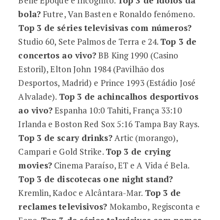
Belle Époque e Incógnito.
Top 3 de ídolos da
bola?
Futre, Van Basten e Ronaldo fenómeno.
Top 3 de séries televisivas com números?
Studio 60, Sete Palmos de Terra e 24.
Top 3 de
concertos ao vivo?
BB King 1990 (Casino
Estoril), Elton John 1984 (Pavilhão dos
Desportos, Madrid) e Prince 1993 (Estádio José
Alvalade).
Top 3 de achincalhos desportivos
ao vivo?
Espanha 10:0 Tahiti, França 33:10
Irlanda e Boston Red Sox 5:16 Tampa Bay Rays.
Top 3 de scary drinks?
Artic (morango),
Campari e Gold Strike.
Top 3 de crying
movies?
Cinema Paraíso, ET e A Vida é Bela.
Top 3 de discotecas one night stand?
Kremlin, Kadoc e Alcântara-Mar.
Top 3 de
reclames televisivos?
Mokambo, Regisconta e