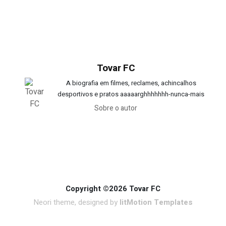
Tovar FC
A biografia em filmes, reclames, achincalhos
desportivos e pratos aaaaarghhhhhhh-nunca-mais
Sobre o autor
Copyright ©2026 Tovar FC
Neori theme, designed by
litMotion Templates