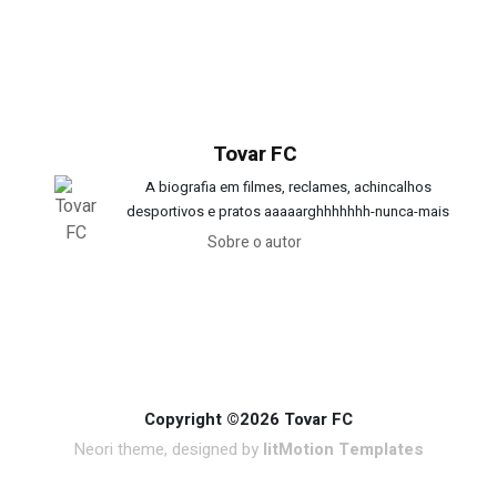
Tovar FC
A biografia em filmes, reclames, achincalhos
desportivos e pratos aaaaarghhhhhhh-nunca-mais
Sobre o autor
Copyright ©2026 Tovar FC
Neori theme, designed by
litMotion Templates