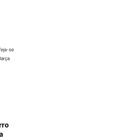
Veja-se
Barça
rro
a