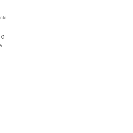
nts
 O
á