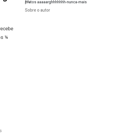
pratos aaaaarghhhhhhh-nunca-mais
Sobre o autor
 recebe
os ¼
s