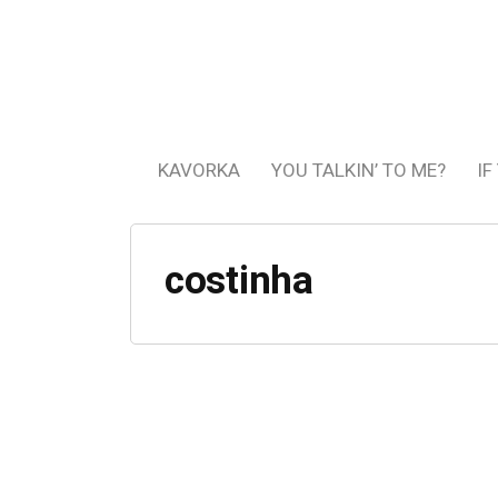
KAVORKA
YOU TALKIN’ TO ME?
IF
costinha