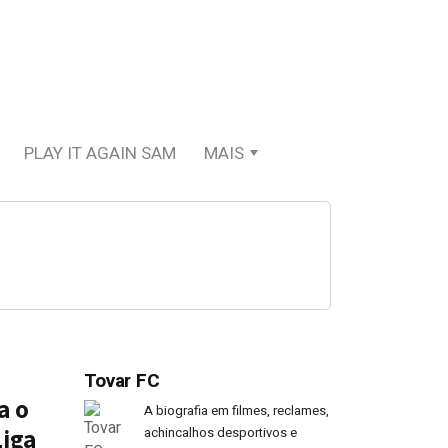
PLAY IT AGAIN SAM
MAIS
Tovar FC
a o
A biografia em filmes, reclames,
Liga
achincalhos desportivos e