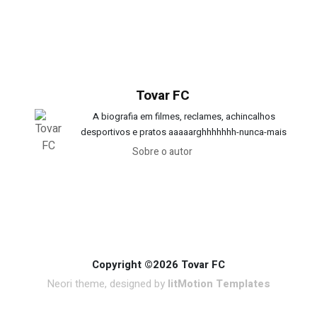
Tovar FC
A biografia em filmes, reclames, achincalhos
desportivos e pratos aaaaarghhhhhhh-nunca-mais
Sobre o autor
Copyright ©2026 Tovar FC
Neori theme, designed by
litMotion Templates