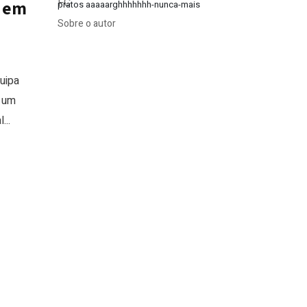
 em
pratos aaaaarghhhhhhh-nunca-mais
Sobre o autor
uipa
É um
...