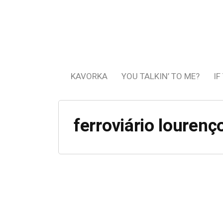
KAVORKA
YOU TALKIN’ TO ME?
IF
ferroviário louren