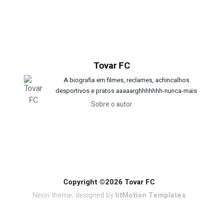
Tovar FC
A biografia em filmes, reclames, achincalhos
desportivos e pratos aaaaarghhhhhhh-nunca-mais
Sobre o autor
Copyright ©2026 Tovar FC
Neori theme, designed by
litMotion Templates