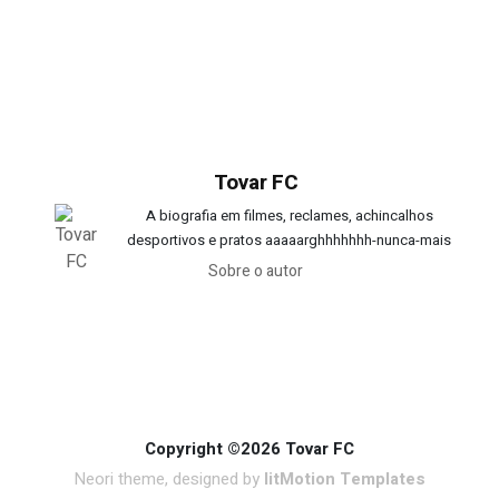
Tovar FC
A biografia em filmes, reclames, achincalhos
desportivos e pratos aaaaarghhhhhhh-nunca-mais
Sobre o autor
Copyright ©2026 Tovar FC
Neori theme, designed by
litMotion Templates