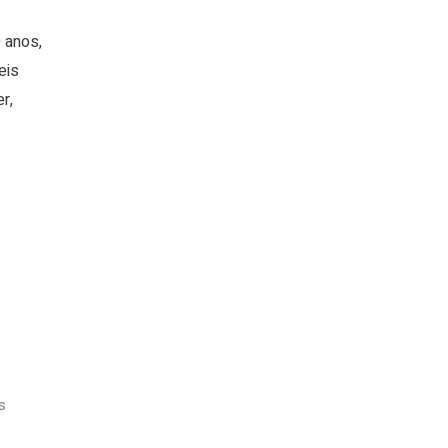
 anos,
eis
r,
s