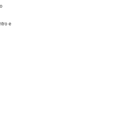
o
ntro e