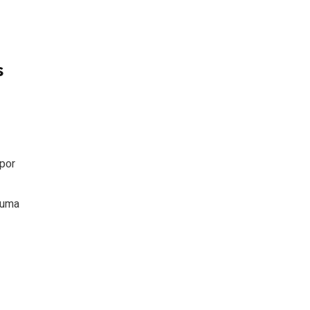
s
o
por
 uma