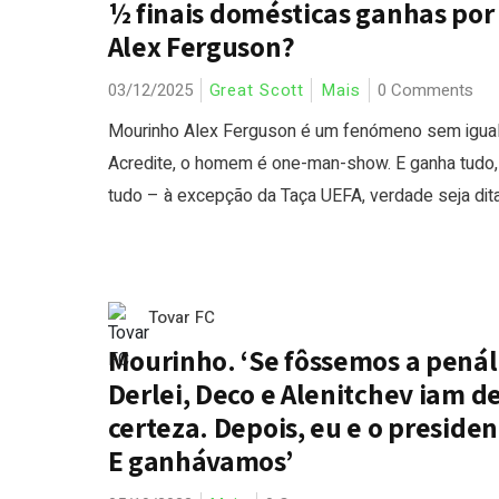
½ finais domésticas ganhas por
Alex Ferguson?
03/12/2025
Great Scott
Mais
0 Comments
Mourinho Alex Ferguson é um fenómeno sem igual
Acredite, o homem é one-man-show. E ganha tudo, 
tudo – à excepção da Taça UEFA, verdade seja dita.
Tovar FC
Mourinho. ‘Se fôssemos a penált
Derlei, Deco e Alenitchev iam d
certeza. Depois, eu e o presiden
E ganhávamos’