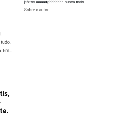
pratos aaaaarghhhhhhh-nunca-mais
Sobre o autor
.
tudo,
 Em...
is,
e
te.