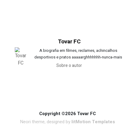
Tovar FC
A biografia em filmes, reclames, achincalhos
desportivos e pratos aaaaarghhhhhhh-nunca-mais
Sobre o autor
Copyright ©2026 Tovar FC
Neori theme, designed by
litMotion Templates