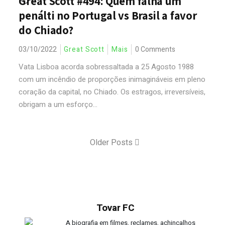
Great Scott #494: Quem falha um
penálti no Portugal vs Brasil a favor
do Chiado?
03/10/2022
Great Scott
Mais
0 Comments
Vata Lisboa acorda sobressaltada a 25 Agosto 1988
com um incêndio de proporções inimagináveis em pleno
coração da capital, no Chiado. Os estragos, irreversíveis,
obrigam a um esforço...
Older Posts
Tovar FC
A biografia em filmes, reclames, achincalhos