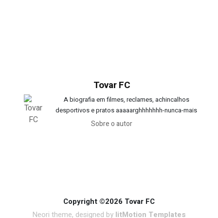
Tovar FC
A biografia em filmes, reclames, achincalhos
desportivos e pratos aaaaarghhhhhhh-nunca-mais
Sobre o autor
Copyright ©2026 Tovar FC
Neori theme, designed by
litMotion Templates