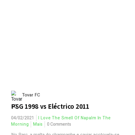
Tovar FC
PSG 1998 vs Eléctrico 2011
04/02/2021
I Love The Smell Of Napalm In The
Morning
Mais
0 Comments
No Parc, a malta do champanhe e caviar acotovela-se