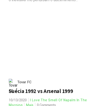
o inevitável frio perturbam o discernimento...
Tovar FC
Suécia 1992 vs Arsenal 1999
10/13/2020
I Love The Smell Of Napalm In The
Morning
Mais
0 Comments