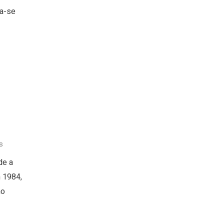
pa-se
s
de a
m 1984,
mo