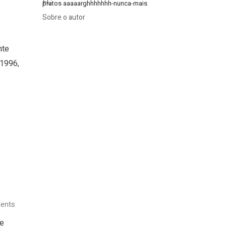
pratos aaaaarghhhhhhh-nunca-mais
Sobre o autor
nte
 1996,
ents
de