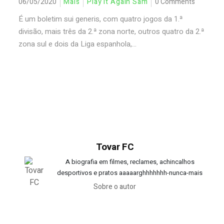
06/05/2020
Mais
Play It Again Sam
0 Comments
É um boletim sui generis, com quatro jogos da 1.ª
divisão, mais três da 2.ª zona norte, outros quatro da 2.ª
zona sul e dois da Liga espanhola,...
Tovar FC
A biografia em filmes, reclames, achincalhos
desportivos e pratos aaaaarghhhhhhh-nunca-mais
Sobre o autor