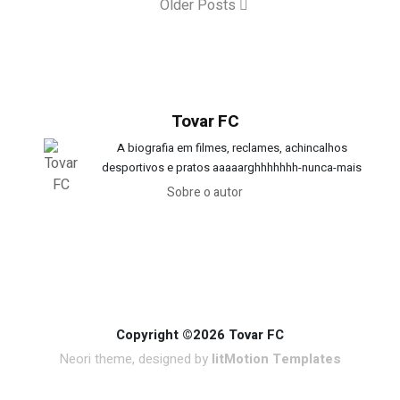
Older Posts
Tovar FC
A biografia em filmes, reclames, achincalhos
desportivos e pratos aaaaarghhhhhhh-nunca-mais
Sobre o autor
Copyright ©2026 Tovar FC
Neori theme, designed by
litMotion Templates