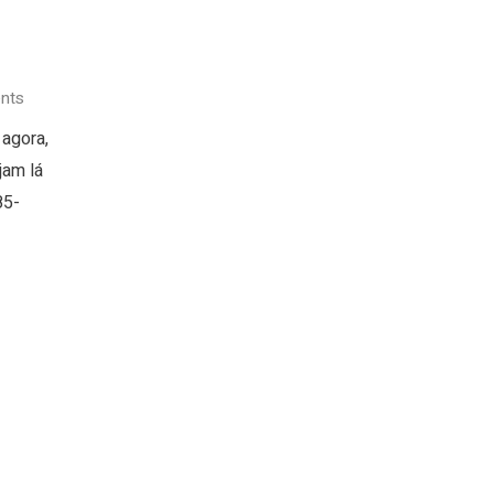
nts
 agora,
jam lá
85-