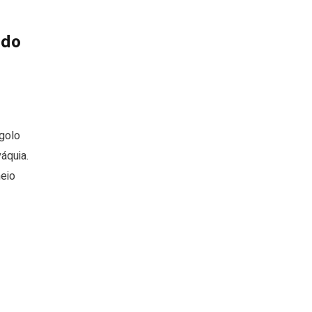
 do
golo
áquia.
neio