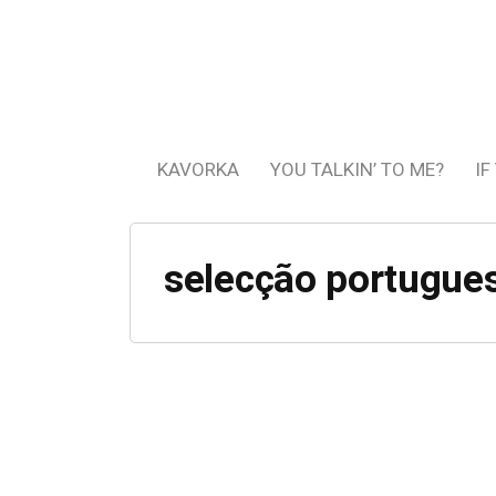
KAVORKA
YOU TALKIN’ TO ME?
IF
selecção portugue