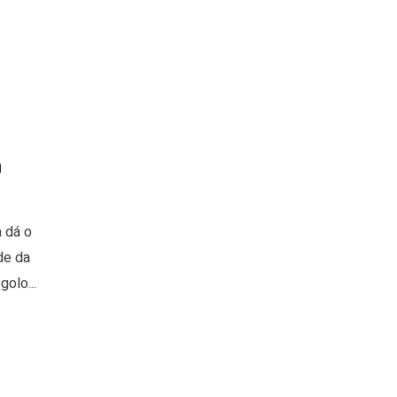
a
 dá o
de da
olo...