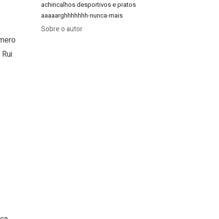
achincalhos desportivos e pratos
aaaaarghhhhhhh-nunca-mais
Sobre o autor
úmero
 Rui