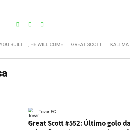
 YOU BUILT IT, HE WILL COME
GREAT SCOTT
KALI MA
sa
Tovar FC
Great Scott #552: Último golo d