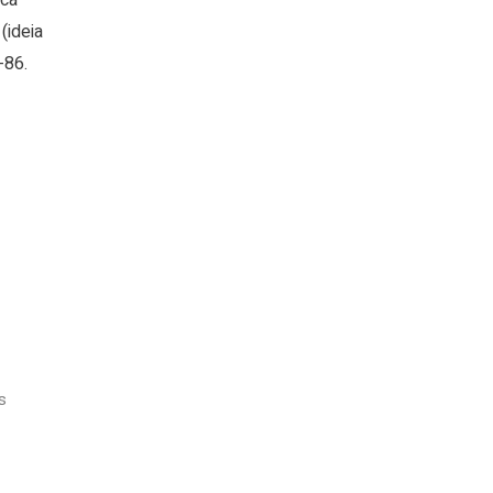
ica
(ideia
-86.
s