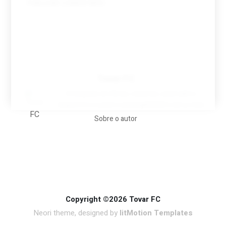
Tovar FC
A biografia em filmes, reclames, achincalhos
desportivos e pratos aaaaarghhhhhhh-nunca-mais
Sobre o autor
Copyright ©2026 Tovar FC
Neori theme, designed by
litMotion Templates