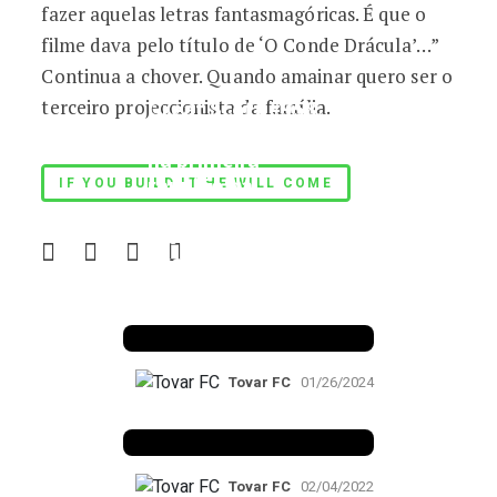
fazer aquelas letras fantasmagóricas. É que o
filme dava pelo título de ‘O Conde Drácula’…”
Continua a chover. Quando amainar quero ser o
terceiro projeccionista da família.
Great Scott #958:
Único português
na primeira
reunião da
IF YOU BUILD IT HE WILL COME
Associação
Internacional dos
Profissionais de
Futebol, presidida
por Maradona?
Tovar FC
01/26/2024
Aperto de mão
Tovar FC
02/04/2022