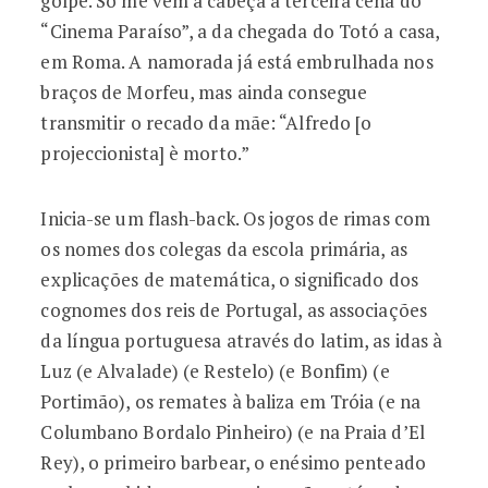
golpe. Só me vem à cabeça a terceira cena do
“Cinema Paraíso”, a da chegada do Totó a casa,
em Roma. A namorada já está embrulhada nos
braços de Morfeu, mas ainda consegue
transmitir o recado da mãe: “Alfredo [o
projeccionista] è morto.”
Inicia-se um flash-back. Os jogos de rimas com
os nomes dos colegas da escola primária, as
explicações de matemática, o significado dos
cognomes dos reis de Portugal, as associações
da língua portuguesa através do latim, as idas à
Luz (e Alvalade) (e Restelo) (e Bonfim) (e
Portimão), os remates à baliza em Tróia (e na
Columbano Bordalo Pinheiro) (e na Praia d’El
Rey), o primeiro barbear, o enésimo penteado