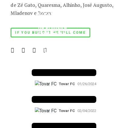
de Zé Gato, Quaresma, Alhinho, José Augusto,
Mladenov e Bonev
Great Scott #958:
Único português
na primeira
reunião da
IF YOU BUILD IT HE WILL COME
Associação
Internacional dos
Profissionais de
Futebol, presidida
por Maradona?
Tovar FC
01/26/2024
Aperto de mão
Tovar FC
02/04/2022
Making of