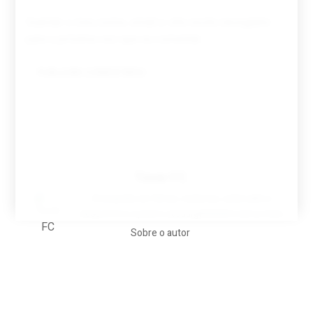
Guardar o meu nome, email e site neste navegador
para a próxima vez que eu comentar.
Tovar FC
A biografia em filmes, reclames, achincalhos
desportivos e pratos aaaaarghhhhhhh-nunca-mais
Sobre o autor