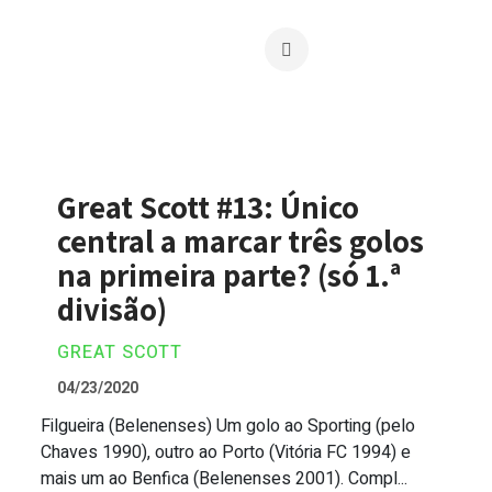
Great Scott #13: Único
central a marcar três golos
na primeira parte? (só 1.ª
divisão)
GREAT SCOTT
04/23/2020
Filgueira (Belenenses) Um golo ao Sporting (pelo
Great Scott #13: Único central a marcar 
Chaves 1990), outro ao Porto (Vitória FC 1994) e
mais um ao Benfica (Belenenses 2001). Compl...