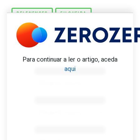
BELENENSES
FILGUEIRA
GREAT SCOTT
VARZIM
Para continuar a ler o artigo, aceda
Benfica 1982-83
aqui
Tovar FC
01/01/2026
Benfica 1983-84
Tovar FC
01/01/2026
Benfica 1986-87