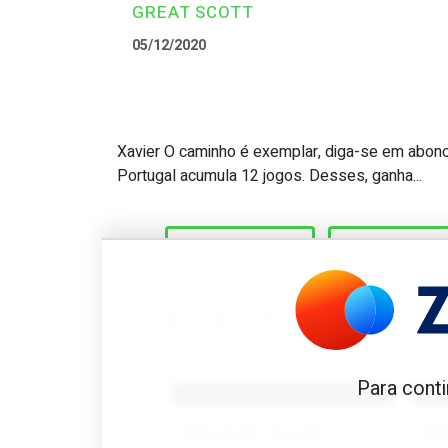
GREAT SCOTT
05/12/2020
Xavier O caminho é exemplar, diga-se em abon
Great Scott #26: Quem é o
Portugal acumula 12 jogos. Desses, ganha...
GREAT SCOTT
PERGUNTA
Benfica 1982-83
B
Para conti
Tovar FC
01/01/2026