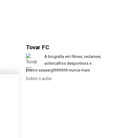
Tovar FC
uês sem qualquer jogo na 1.ª divisã
A biografia em filmes, reclames,
achincalhos desportivos e
pratos aaaaarghhhhhhh-nunca-mais
Sobre o autor