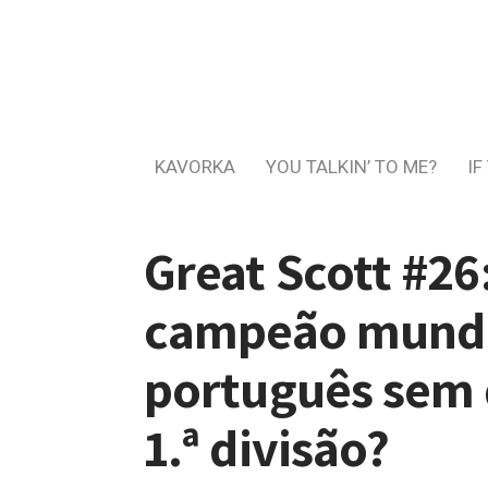
KAVORKA
YOU TALKIN’ TO ME?
IF
Great Scott #26
campeão mundi
português sem 
1.ª divisão?