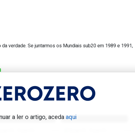
o da verdade. Se juntarmos os Mundiais sub20 em 1989 e 1991,
 único campeão mundial sub20 portug
enfica 1983-84
Benfica 1986-87
nuar a ler o artigo, aceda
aqui
Tovar FC
01/01/2026
Tovar FC
01/01/2026