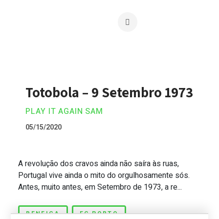
Totobola – 9 Setembro 1973
PLAY IT AGAIN SAM
05/15/2020
A revolução dos cravos ainda não saíra às ruas,
Totobola – 9 Setembro 1973
Portugal vive ainda o mito do orgulhosamente sós.
Antes, muito antes, em Setembro de 1973, a re...
BENFICA
FC PORTO