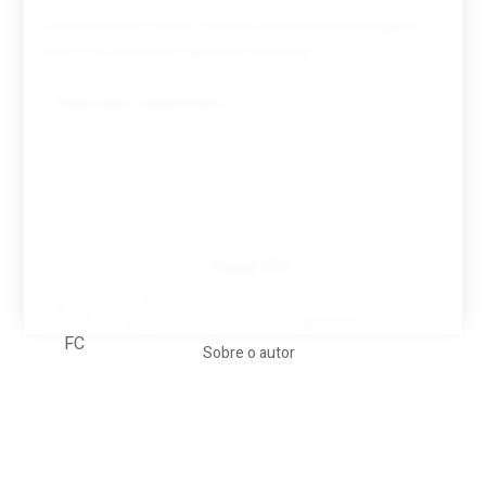
Guardar o meu nome, email e site neste navegador
para a próxima vez que eu comentar.
Tovar FC
A biografia em filmes, reclames, achincalhos
desportivos e pratos aaaaarghhhhhhh-nunca-mais
Sobre o autor