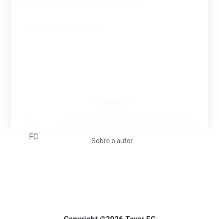
para a próxima vez que eu comentar.
Tovar FC
A biografia em filmes, reclames, achincalhos
desportivos e pratos aaaaarghhhhhhh-nunca-mais
Sobre o autor