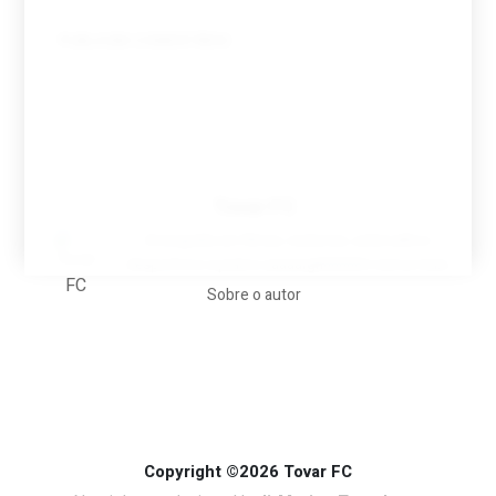
Tovar FC
A biografia em filmes, reclames, achincalhos
desportivos e pratos aaaaarghhhhhhh-nunca-mais
Sobre o autor
Copyright ©2026 Tovar FC