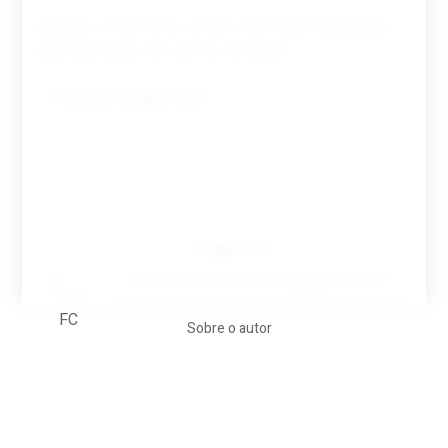
Guardar o meu nome, email e site neste navegador
para a próxima vez que eu comentar.
Tovar FC
A biografia em filmes, reclames, achincalhos
desportivos e pratos aaaaarghhhhhhh-nunca-mais
Sobre o autor