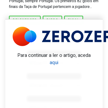
Portugal, sempre Portugal. Os primeiros 82 golos em
finais da Taça de Portugal pertencem a jogadore...
BELENENSES
DIEGO
FINAL
Benfica 1982-83
Para continuar a ler o artigo, aceda
aqui
Tovar FC
01/01/2026
Benfica 1983-84
Tovar FC
01/01/2026
Benfica 1986-87