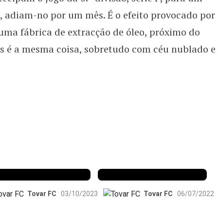
oulé
, adiam-no por um mês. É o efeito provocado por
a fábrica de extracção de óleo, próximo do
os é a mesma coisa, sobretudo com céu nublado e
ai neve, cai neve
Obra prima
Tovar FC
03/10/2023
Tovar FC
06/07/2022