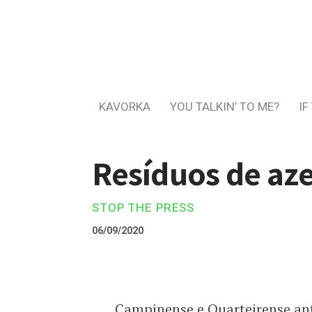
KAVORKA
YOU TALKIN’ TO ME?
IF
Resíduos de az
STOP THE PRESS
06/09/2020
Campinense e Quarteirense ante