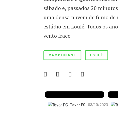
Resíduos de azeitona em L
sábado e, passados 20 minutos
uma densa nuvem de fumo de um
estádio em Loulé. Todos os an
vento fraco
CAMPINENSE
LOULÉ
Mais pérolas e
menos porcos
C
Tovar FC
03/10/2023