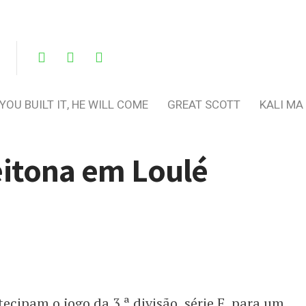
 YOU BUILT IT, HE WILL COME
GREAT SCOTT
KALI MA
eitona em Loulé
cipam o jogo da 3.ª divisão, série F, para um