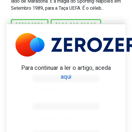
lado de Maradona. É a magia do Sporting-Nápoles em
Setembro 1989, para a Taça UEFA. É o céleb...
ESTUGARDA
TAÇA DAS TAÇAS
ZOLA
Para continuar a ler o artigo, aceda
Benfica 1982-83
aqui
Tovar FC
01/01/2026
Benfica 1983-84
Tovar FC
01/01/2026
Benfica 1986-87