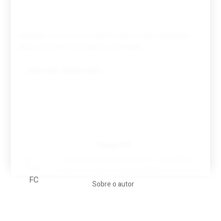
Guardar o meu nome, email e site neste navegador
para a próxima vez que eu comentar.
Tovar FC
A biografia em filmes, reclames, achincalhos
desportivos e pratos aaaaarghhhhhhh-nunca-mais
Sobre o autor