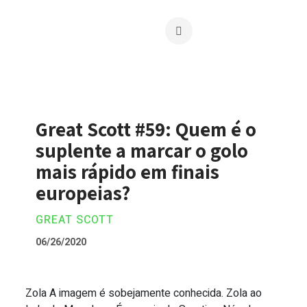
Great Scott #59: Quem é o
suplente a marcar o golo
mais rápido em finais
europeias?
GREAT SCOTT
06/26/2020
Zola A imagem é sobejamente conhecida. Zola ao
Great Scott #59: Quem é o suplente a ma