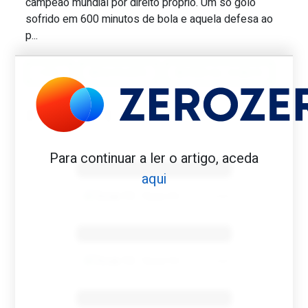
campeão mundial por direito próprio. Um só golo
sofrido em 600 minutos de bola e aquela defesa ao
p...
1991
BRASSARD
MUNDIAL SUB20
Benfica 1982-83
Para continuar a ler o artigo, aceda
aqui
Tovar FC
01/01/2026
Benfica 1983-84
Tovar FC
01/01/2026
Benfica 1986-87