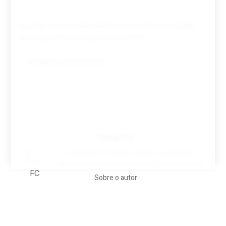
Guardar o meu nome, email e site neste navegador
para a próxima vez que eu comentar.
Tovar FC
A biografia em filmes, reclames, achincalhos
desportivos e pratos aaaaarghhhhhhh-nunca-mais
Sobre o autor