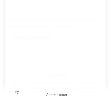
Guardar o meu nome, email e site neste navegador
para a próxima vez que eu comentar.
Tovar FC
A biografia em filmes, reclames, achincalhos
desportivos e pratos aaaaarghhhhhhh-nunca-mais
Sobre o autor