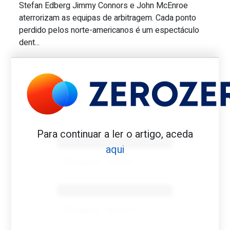
Stefan Edberg Jimmy Connors e John McEnroe
Great Scott #74: Que tenista futuro n.º
aterrorizam as equipas de arbitragem. Cada ponto
perdido pelos norte-americanos é um espectáculo
dent...
EDBERG
MORTE
US OPEN
Benfica 1982-83
Para continuar a ler o artigo, aceda
aqui
Tovar FC
01/01/2026
Benfica 1983-84
Tovar FC
01/01/2026
Benfica 1986-87