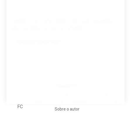
Guardar o meu nome, email e site neste navegador
para a próxima vez que eu comentar.
Tovar FC
A biografia em filmes, reclames, achincalhos
desportivos e pratos aaaaarghhhhhhh-nunca-mais
Sobre o autor