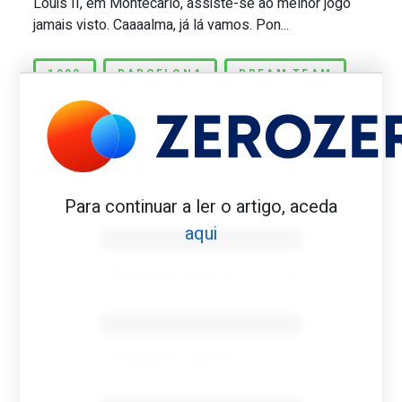
Louis II, em Montecarlo, assiste-se ao melhor jogo
jamais visto. Caaaalma, já lá vamos. Pon...
1992
BARCELONA
DREAM TEAM
JORDAN
MAGIC
Para continuar a ler o artigo, aceda
Benfica 1982-83
aqui
Tovar FC
01/01/2026
Benfica 1983-84
Tovar FC
01/01/2026
Benfica 1986-87