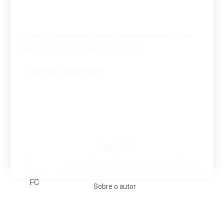
Guardar o meu nome, email e site neste navegador
para a próxima vez que eu comentar.
Tovar FC
A biografia em filmes, reclames, achincalhos
desportivos e pratos aaaaarghhhhhhh-nunca-mais
Sobre o autor