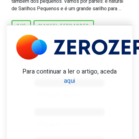
também dos pequenos. Vamos por partes: é natural
de Sarilhos Pequenos e é um grande sarilho para ...
CUF
MANUEL FERNANDES
SPORTING
TAÇA UEFA
Para continuar a ler o artigo, aceda
Benfica 1982-83
aqui
Tovar FC
01/01/2026
Benfica 1983-84
Tovar FC
01/01/2026
Benfica 1986-87